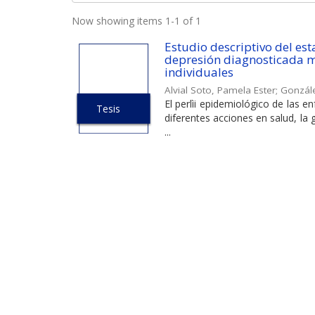
Now showing items 1-1 of 1
Estudio descriptivo del est
depresión diagnosticada me
individuales
Alvial Soto, Pamela Ester
;
Gonzále
El perlìi epidemiológico de las 
Tesis
diferentes acciones en salud, la
...