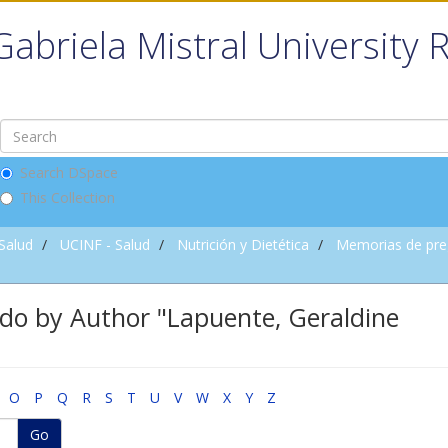
Gabriela Mistral University 
Search DSpace
This Collection
 Salud
UCINF - Salud
Nutrición y Dietética
Memorias de pre
do by Author "Lapuente, Geraldine
O
P
Q
R
S
T
U
V
W
X
Y
Z
Go