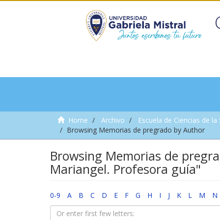
Home
Archivo
Escuela de Ciencias de la
Browsing Memorias de pregrado by Author
Browsing Memorias de pregra
Mariangel. Profesora guía"
0-9
A
B
C
D
E
F
G
H
I
J
K
L
M
N