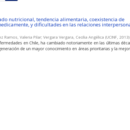
ado nutricional, tendencia alimentaria, coexistencia de
dicamente, y dificultades en las relaciones interperson
z Ramos, Valeria Pilar
;
Vergara Vergara, Cecilia Angélica
(
UCINF
,
2013
)
enfermedades en Chile, ha cambiado notoriamente en las últimas déc
 generación de un mayor conocimiento en áreas prioritarias y la mejor