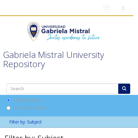
Toggle
navigation
Gabriela Mistral University
Repository
Search DSpace
This Community
Filter by: Subject