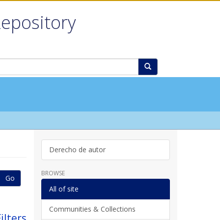
Repository
Derecho de autor
BROWSE
Go
All of site
Communities & Collections
ilters