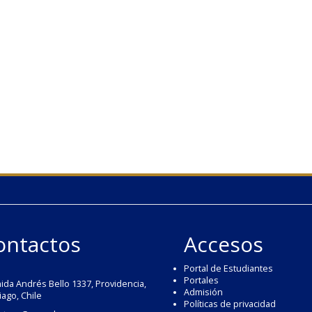
ontactos
Accesos
Portal de Estudiantes
Portales
ida Andrés Bello 1337, Providencia,
Admisión
iago, Chile
Políticas de privacidad