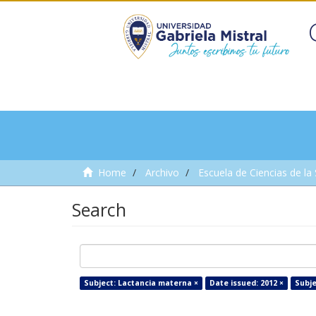
Home
Archivo
Escuela de Ciencias de la
Search
Subject: Lactancia materna ×
Date issued: 2012 ×
Subje