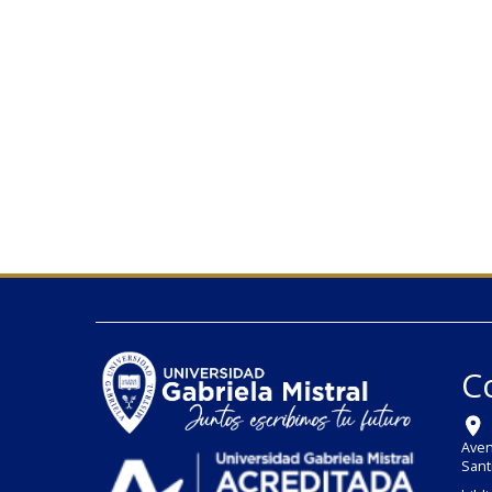
C
Aven
Sant