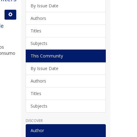
By Issue Date
Authors
de
Titles
Subjects
dos
 consumo
This Community
By Issue Date
Authors
Titles
Subjects
DISCOVER
Author