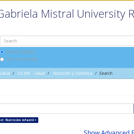
Gabriela Mistral University 
Search DSpace
This Community
 Salud
UCINF - Salud
Nutrición y Dietética
Search
ct: Nutrición infantil ×
Show Advanced F