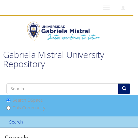
Toggle
navigation
Gabriela Mistral University
Repository
Search DSpace
This Community
Search