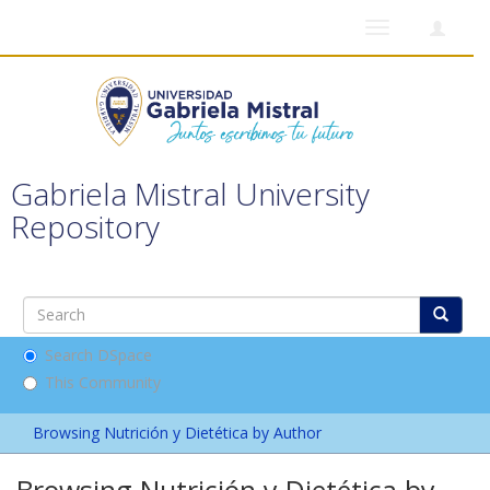
Toggle
navigation
Gabriela Mistral University
Repository
Search DSpace
This Community
Browsing Nutrición y Dietética by Author