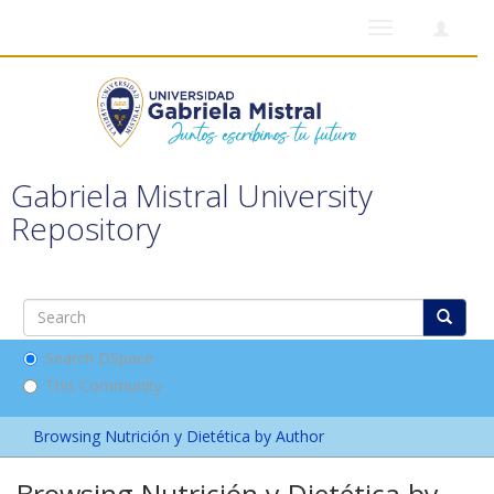
Toggle
navigation
Gabriela Mistral University
Repository
Search DSpace
This Community
Browsing Nutrición y Dietética by Author