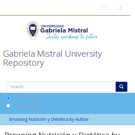
Toggle
navigation
Gabriela Mistral University
Repository
Search DSpace
This Community
Browsing Nutrición y Dietética by Author