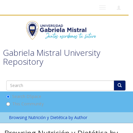
Toggle
navigation
Gabriela Mistral University
Repository
Search DSpace
This Community
Browsing Nutrición y Dietética by Author