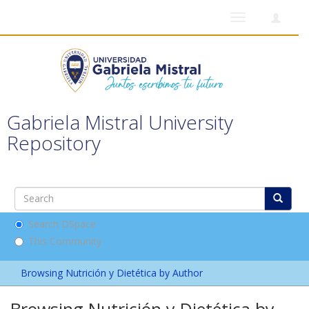
Toggle
navigation
Gabriela Mistral University
Repository
Search DSpace
This Community
Browsing Nutrición y Dietética by Author