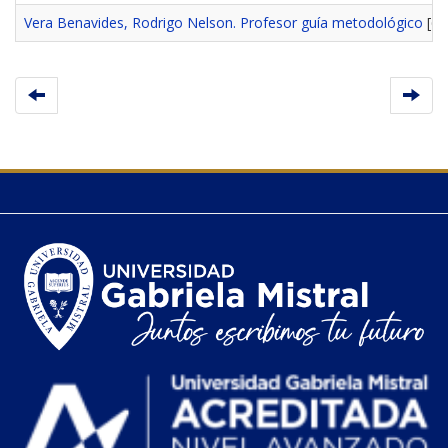
Vera Benavides, Rodrigo Nelson. Profesor guía metodológico
[6]