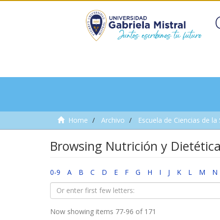
Home
Archivo
Escuela de Ciencias de la
Browsing Nutrición y Dietétic
0-9
A
B
C
D
E
F
G
H
I
J
K
L
M
N
Now showing items 77-96 of 171