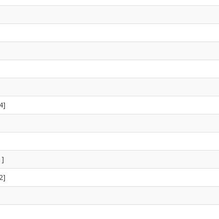
4]
1]
2]