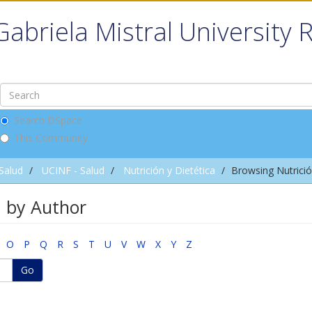
Gabriela Mistral University 
Search DSpace
This Community
 Salud
UCINF - Salud
Nutrición y Dietética
Browsing Nutrició
a by Author
O
P
Q
R
S
T
U
V
W
X
Y
Z
Go