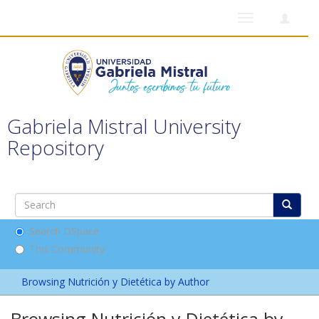
Toggle
navigation
Gabriela Mistral University
Repository
Search DSpace
This Community
Browsing Nutrición y Dietética by Author