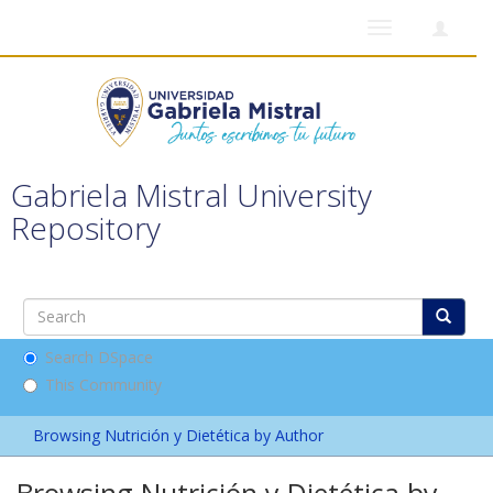
Toggle
navigation
Gabriela Mistral University
Repository
Search DSpace
This Community
Browsing Nutrición y Dietética by Author