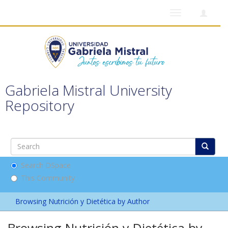
Toggle
navigation
Gabriela Mistral University
Repository
Search DSpace
This Community
Browsing Nutrición y Dietética by Author