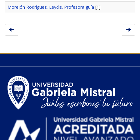
Morejón Rodríguez, Leydis. Profesora guía
[1]