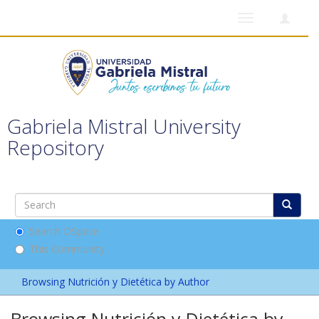
Toggle
navigation
Gabriela Mistral University
Repository
Search DSpace
This Community
Browsing Nutrición y Dietética by Author