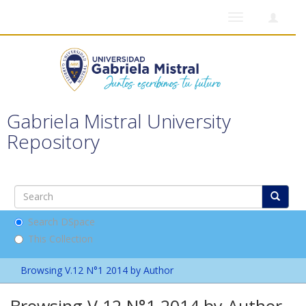
Toggle
navigation
Gabriela Mistral University
Repository
Search DSpace
This Collection
Browsing V.12 N°1 2014 by Author