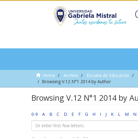
Home
Archivo
Escuela de Educación
Browsing V.12 N°1 2014 by Author
Browsing V.12 N°1 2014 by Au
0-9
A
B
C
D
E
F
G
H
I
J
K
L
M
N