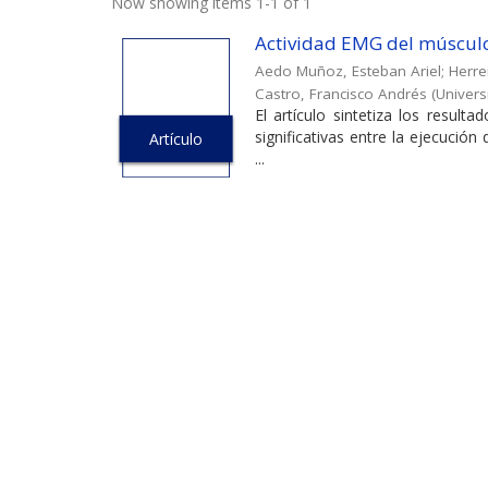
Now showing items 1-1 of 1
Actividad EMG del músculo 
Aedo Muñoz, Esteban Ariel
;
Herre
Castro, Francisco Andrés
(
Univers
El artículo sintetiza los result
significativas entre la ejecució
Artículo
...