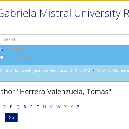
Gabriela Mistral University 
Search DSpace
This Collection
Centro de Investigación en Educación CIE - UGM
Revista Akadèm
thor "Herrera Valenzuela, Tomás"
O
P
Q
R
S
T
U
V
W
X
Y
Z
Go