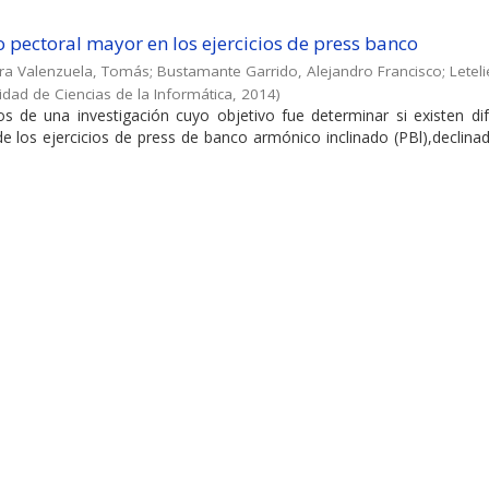
pectoral mayor en los ejercicios de press banco
ra Valenzuela, Tomás
;
Bustamante Garrido, Alejandro Francisco
;
Leteli
idad de Ciencias de la Informática
,
2014
)
ados de una investigación cuyo objetivo fue determinar si existen di
n de los ejercicios de press de banco armónico inclinado (PBl),declin