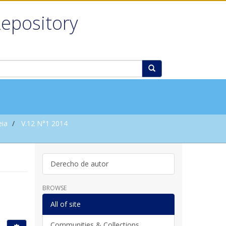
Repository
eia
V.12 N°1 2014
Derecho de autor
BROWSE
All of site
Communities & Collections