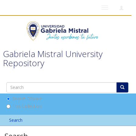
Toggle
navigation
Gabriela Mistral University
Repository
Search DSpace
This Collection
Search