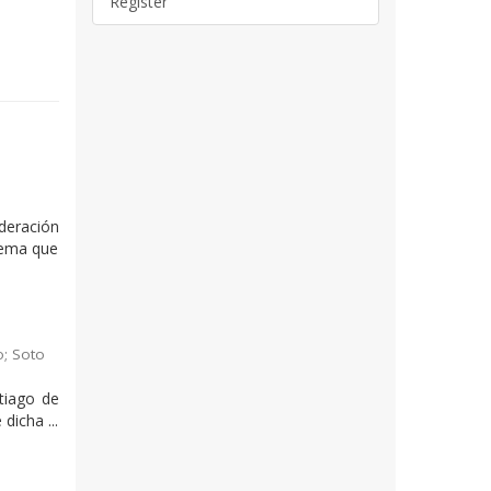
Register
deración
blema que
o
;
Soto
ntiago de
dicha ...