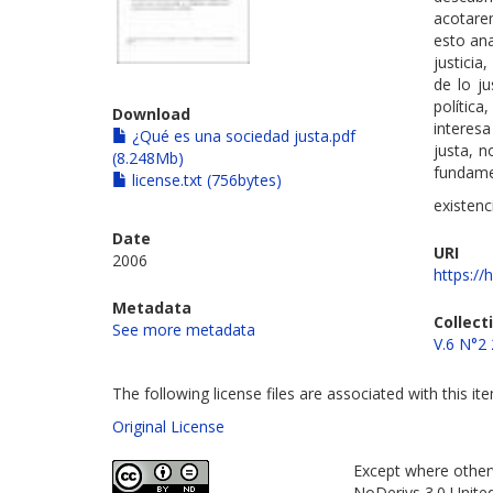
acotare
esto ana
justicia
de lo ju
política
Download
interes
¿Qué es una sociedad justa.pdf
justa, n
(8.248Mb)
fundamen
license.txt (756bytes)
existen
Date
URI
2006
https://
Metadata
Collect
See more metadata
V.6 N°2
The following license files are associated with this it
Original License
Except where otherw
NoDerivs 3.0 Unite