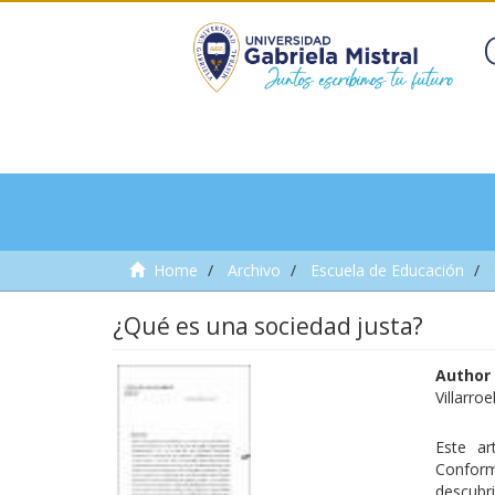
Home
Archivo
Escuela de Educación
¿Qué es una sociedad justa?
Author
Villarro
Este ar
Conform
descubr