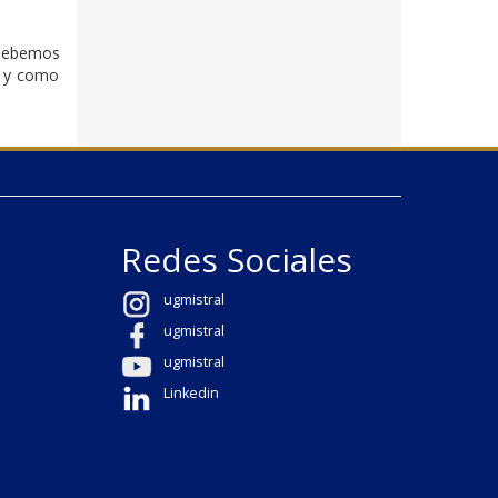
 debemos
al y como
Redes Sociales
ugmistral
ugmistral
ugmistral
Linkedin