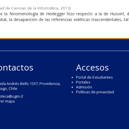
ad de Ciencias de la Informática
,
2013
)
ue la fenomenología de Heidegger hizo respecto a la de Husserl,
tal, la desaparición de las referencias eidéticas trascendentales, t
ontactos
Accesos
Portal de Estudiantes
Portales
ida Andrés Bello 1337, Providencia,
Admisión
iago, Chile
Políticas de privacidad
ioteca@ugm.cl
Ver mapa