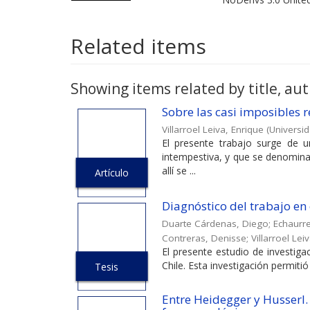
Related items
Showing items related by title, aut
Sobre las casi imposibles r
Villarroel Leiva, Enrique
(
Universid
El presente trabajo surge de 
intempestiva, y que se denomina “
allí se ...
Artículo
Diagnóstico del trabajo en 
Duarte Cárdenas, Diego
;
Echaurr
Contreras, Denisse
;
Villarroel Lei
El presente estudio de investiga
Chile. Esta investigación permitió
Tesis
Entre Heidegger y Husserl.