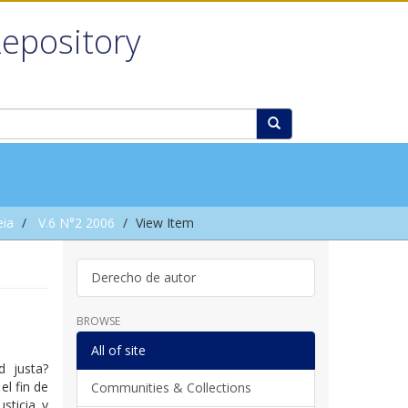
Repository
eia
V.6 N°2 2006
View Item
Derecho de autor
BROWSE
All of site
d justa?
l fin de
Communities & Collections
sticia y