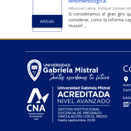
fenomenológica:
Villarroel Leiva, Enrique
(
Universid
Si consideramos el gran giro q
considerar, como la reforma capi
Artículo
Husserl ...
C
Aven
Sant
bibl