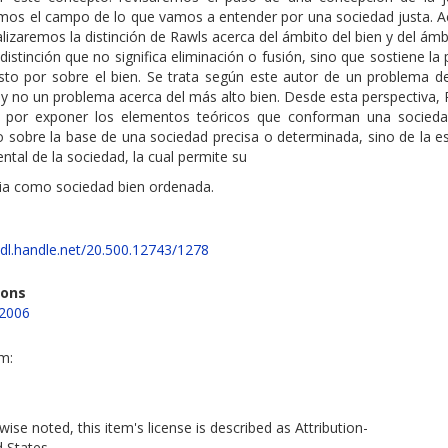
mos el campo de lo que vamos a entender por una sociedad justa. A
lizaremos la distinción de Rawls acerca del ámbito del bien y del ámb
, distinción que no significa eliminación o fusión, sino que sostiene la 
sto por sobre el bien. Se trata según este autor de un problema de 
, y no un problema acerca del más alto bien. Desde esta perspectiva,
a por exponer los elementos teóricos que conforman una socie
o sobre la base de una sociedad precisa o determinada, sino de la e
tal de la sociedad, la cual permite su
cia como sociedad bien ordenada.
hdl.handle.net/20.500.12743/1278
ions
 2006
em:
ise noted, this item's license is described as Attribution-
d States