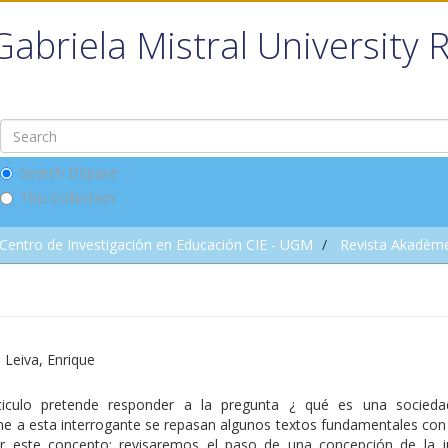
Gabriela Mistral University 
Search DSpace
This Collection
Centro de Investigación en Educación CIE - UGM
Revista Akadèm
el Leiva, Enrique
ticulo pretende responder a la pregunta ¿ qué es una socieda
e a esta interrogante se repasan algunos textos fundamentales con e
ir este concepto: revisaremos el paso de una concepción de la ju