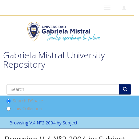
Toggle
navigation
Gabriela Mistral University
Repository
Search DSpace
This Collection
Browsing V.4 N°2 2004 by Subject