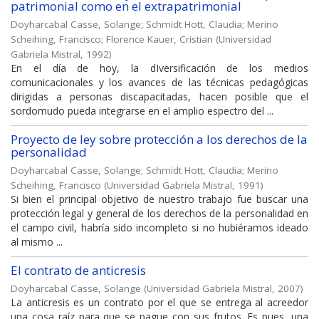
patrimonial como en el extrapatrimonial
Doyharcabal Casse, Solange
;
Schmidt Hott, Claudia
;
Merino
Scheihing, Francisco
;
Florence Kauer, Cristian
(
Universidad
Gabriela Mistral
,
1992
)
En el día de hoy, la dIversificación de los medios
comunicacionales y los avances de las técnicas pedagógicas
dirigidas a personas discapacitadas, hacen posible que el
sordomudo pueda integrarse en el amplio espectro del ...
Proyecto de ley sobre protección a los derechos de la
personalidad
Doyharcabal Casse, Solange
;
Schmidt Hott, Claudia
;
Merino
Scheihing, Francisco
(
Universidad Gabriela Mistral
,
1991
)
Si bien el principal objetivo de nuestro trabajo fue buscar una
protección legal y general de los derechos de la personalidad en
el campo civil, habría sido incompleto si no hubiéramos ideado
al mismo ...
El contrato de anticresis
Doyharcabal Casse, Solange
(
Universidad Gabriela Mistral
,
2007
)
La anticresis es un contrato por el que se entrega al acreedor
una cosa raíz para que se pague con sus frutos. Es pues, una