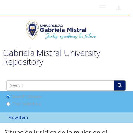
Toggle
navigation
Gabriela Mistral University
Repository
Search DSpace
This Collection
View Item
Situación jurídica de la mujer en el