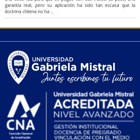
garantía real, pero su aplicación ha sido tan escasa que la
doctrina chilena no ha ...