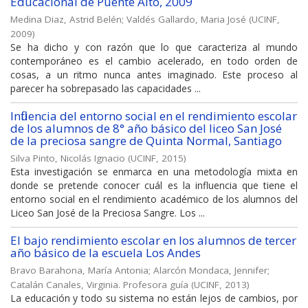
Educaciónal de Puente Alto, 2009
Medina Diaz, Astrid Belén
;
Valdés Gallardo, Maria José
(
UCINF
,
2009
)
Se ha dicho y con razón que lo que caracteriza al mundo
contemporáneo es el cambio acelerado, en todo orden de
cosas, a un ritmo nunca antes imaginado. Este proceso al
parecer ha sobrepasado las capacidades ...
Influencia del entorno social en el rendimiento escolar
de los alumnos de 8° año básico del liceo San José
de la preciosa sangre de Quinta Normal, Santiago
Silva Pinto, Nicolás Ignacio
(
UCINF
,
2015
)
Esta investigación se enmarca en una metodología mixta en
donde se pretende conocer cuál es la influencia que tiene el
entorno social en el rendimiento académico de los alumnos del
Liceo San José de la Preciosa Sangre. Los ...
El bajo rendimiento escolar en los alumnos de tercer
año básico de la escuela Los Andes
Bravo Barahona, María Antonia
;
Alarcón Mondaca, Jennifer
;
Catalán Canales, Virginia. Profesora guía
(
UCINF
,
2013
)
La educación y todo su sistema no están lejos de cambios, por