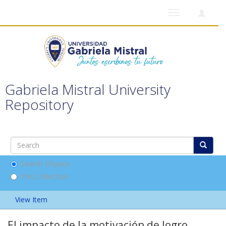
Toggle
navigation
Gabriela Mistral University
Repository
Search DSpace
This Collection
View Item
El impacto de la motivación de logro,