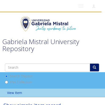
Toggle
navigation
Gabriela Mistral University
Repository
Search DSpace
This Collection
View Item