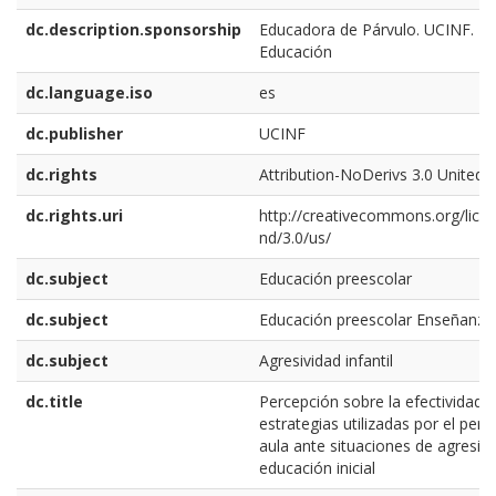
dc.description.sponsorship
Educadora de Párvulo. UCINF. Fa
Educación
dc.language.iso
es
dc.publisher
UCINF
dc.rights
Attribution-NoDerivs 3.0 United 
dc.rights.uri
http://creativecommons.org/lice
nd/3.0/us/
dc.subject
Educación preescolar
dc.subject
Educación preescolar Enseñanza
dc.subject
Agresividad infantil
dc.title
Percepción sobre la efectividad d
estrategias utilizadas por el pers
aula ante situaciones de agresivi
educación inicial