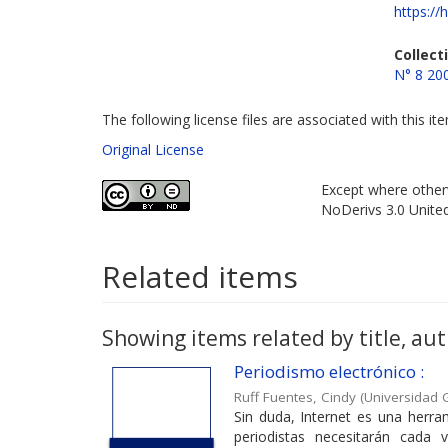
https://
Collect
N° 8 20
The following license files are associated with this it
Original License
Except where otherw
NoDerivs 3.0 Unite
Related items
Showing items related by title, aut
Periodismo electrónico :
Ruff Fuentes, Cindy
(
Universidad G
Sin duda, Internet es una herra
periodistas necesitarán cada