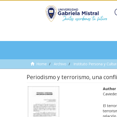
Home
Archivo
Instituto Persona y Cultur
Periodismo y terrorismo, una confli
Author
Caviede
El terro
terrori
relaci