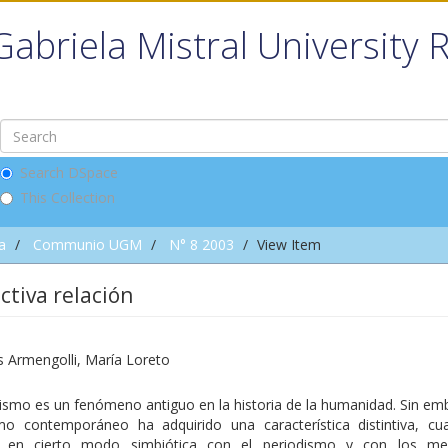
Gabriela Mistral University 
Search DSpace
This Collection
a
Communio UGM
N° 8 2003
View Item
ctiva relación
s Armengolli, María Loreto
rismo es un fenómeno antiguo en la historia de la humanidad. Sin em
smo contemporáneo ha adquirido una característica distintiva, cu
ón en cierto modo simbiótica con el periodismo y con los me