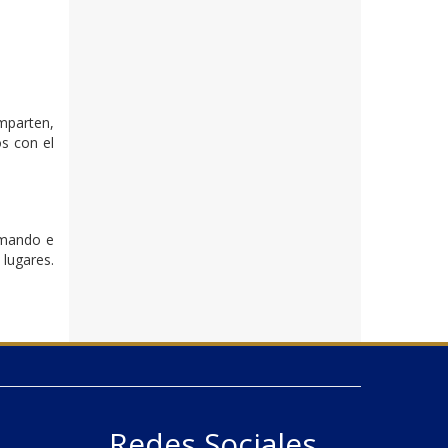
omparten,
s con el
rmando e
lugares.
Redes Sociales