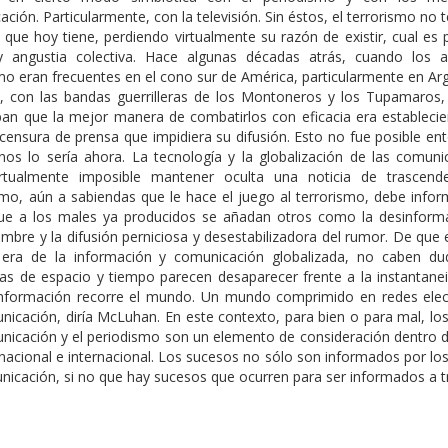
ción. Particularmente, con la televisión. Sin éstos, el terrorismo no t
que hoy tiene, perdiendo virtualmente su razón de existir, cual es 
 angustia colectiva. Hace algunas décadas atrás, cuando los 
mo eran frecuentes en el cono sur de América, particularmente en Ar
, con las bandas guerrilleras de los Montoneros y los Tupamaros,
ban que la mejor manera de combatirlos con eficacia era estableci
 censura de prensa que impidiera su difusión. Esto no fue posible en
os lo sería ahora. La tecnología y la globalización de las comuni
rtualmente imposible mantener oculta una noticia de trascende
smo, aún a sabiendas que le hace el juego al terrorismo, debe infor
que a los males ya producidos se añadan otros como la desinforma
umbre y la difusión perniciosa y desestabilizadora del rumor. De qu
era de la información y comunicación globalizada, no caben du
ías de espacio y tiempo parecen desaparecer frente a la instantane
información recorre el mundo. Un mundo comprimido en redes elec
nicación, diría McLuhan. En este contexto, para bien o para mal, lo
nicación y el periodismo son un elemento de consideración dentro d
 nacional e internacional. Los sucesos no sólo son informados por l
nicación, si no que hay sucesos que ocurren para ser informados a t