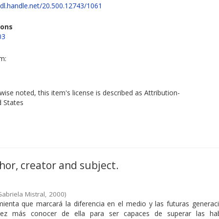
hdl.handle.net/20.500.12743/1061
ions
03
em:
ise noted, this item's license is described as Attribution-
d States
hor, creator and subject.
abriela Mistral
,
2000
)
mienta que marcará la diferencia en el medio y las futuras generac
 vez más conocer de ella para ser capaces de superar las hab