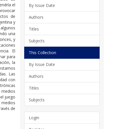
endría el
By Issue Date
provocar
actos de
Authors
gentina y
 algunos
Titles
endo una
tonces, y
Subjects
caciones
ncia. El
This Collection
mar para
ción, la
By Issue Date
e estamos
das. Las
Authors
idad con
trónicas
Titles
s medios
el juego
Subjects
os medios
ravés de
Login