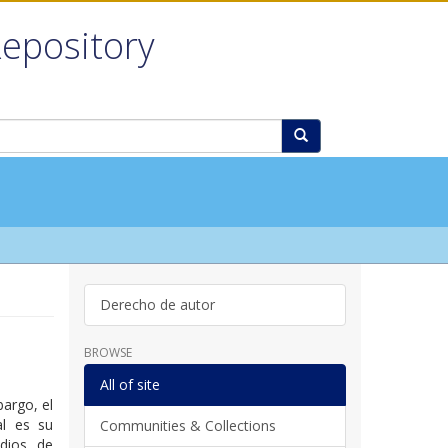
Repository
Derecho de autor
BROWSE
All of site
bargo, el
al es su
Communities & Collections
dios de