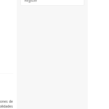
Register
iones de
ilidades