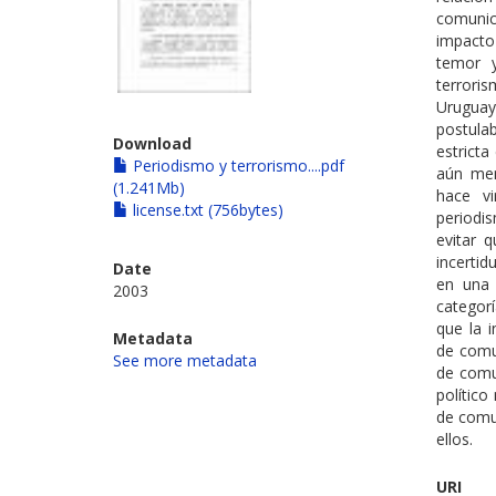
comunica
impacto 
temor y
terroris
Uruguay
postula
Download
estricta
Periodismo y terrorismo....pdf
aún men
(1.241Mb)
hace vi
license.txt (756bytes)
periodi
evitar 
incertid
Date
en una 
2003
categor
que la 
Metadata
de comu
See more metadata
de comu
político
de comu
ellos.
URI