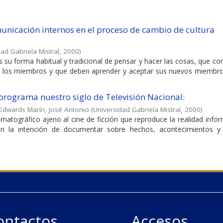
municación internos en el proceso de cambio de cultura
ad Gabriela Mistral
,
2000
)
s su forma habitual y tradicional de pensar y hacer las cosas, que c
 los miembros y que deben aprender y aceptar sus nuevos miembro
programa nuestro siglo de Televisión Nacional:
Edwards Marín, José Antonio
(
Universidad Gabriela Mistral
,
2000
)
matográfico ajeno al cine de ficción que reproduce la realidad info
on la intención de documentar sobre hechos, acontecimientos y 
ontactos
Accesos