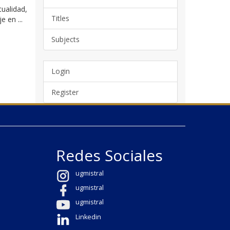
tualidad,
Titles
 en ...
Subjects
Login
Register
Redes Sociales
ugmistral
ugmistral
ugmistral
Linkedin