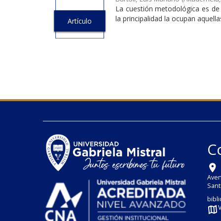
La cuestión metodológica es de g
la principalidad la ocupan aquell
Artículo
C
Aven
Sant
bibl