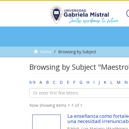
Home
Browsing by Subject
Browsing by Subject "Maestro
0-9
A
B
C
D
E
F
G
H
I
J
K
L
M
N
Now showing items 1-1 of 1
La enseñanza como fortale
una necesidad irrenunciabl
Bártoli, Luis Mariano
(
Akadèmeia