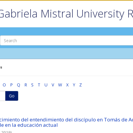
Gabriela Mistral University 
"
O
P
Q
R
S
T
U
V
W
X
Y
Z
Go
cimiento del entendimiento del discípulo en Tomás de A
e en la educación actual
,
2019
)