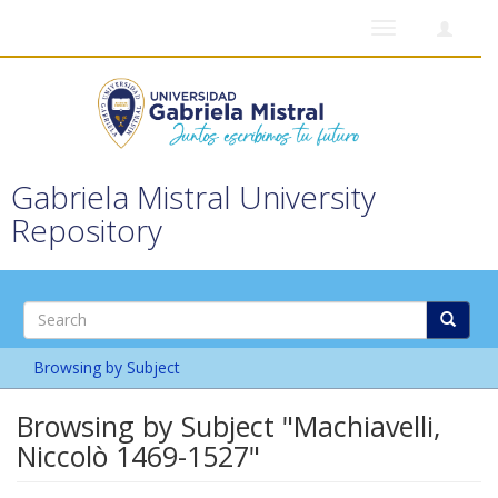
Toggle
navigation
Gabriela Mistral University
Repository
Browsing by Subject
Browsing by Subject "Machiavelli,
Niccolò 1469-1527"