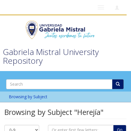
Toggle
navigation
Gabriela Mistral University
Repository
Browsing by Subject
Browsing by Subject "Herejía"
Go