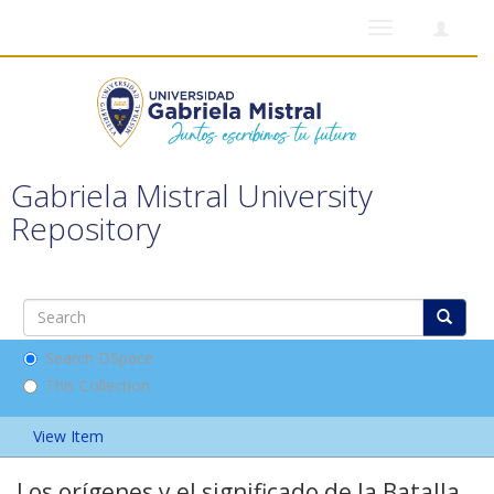
Toggle
navigation
Gabriela Mistral University
Repository
Search DSpace
This Collection
View Item
Los orígenes y el significado de la Batalla