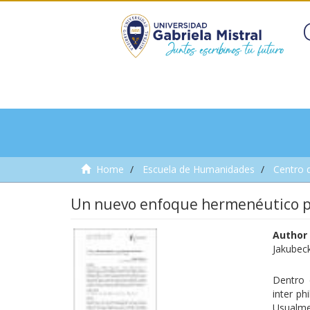
Home
Escuela de Humanidades
Centro 
Un nuevo enfoque hermenéutico pa
Author
Jakubeck
Dentro 
inter ph
Usualmen