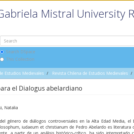
Gabriela Mistral University 
Search DSpace
This Collection
de Estudios Medievales
Revista Chilena de Estudios Medievales
ra el Dialogus abelardiano
i, Natalia
del género de diálogos controversiales en la Alta Edad Media, el 
ilosophum, iudaeum et christianum de Pedro Abelardo es literatura o
te, a partir de un análisis histórico-crítico, ha sido interpretado