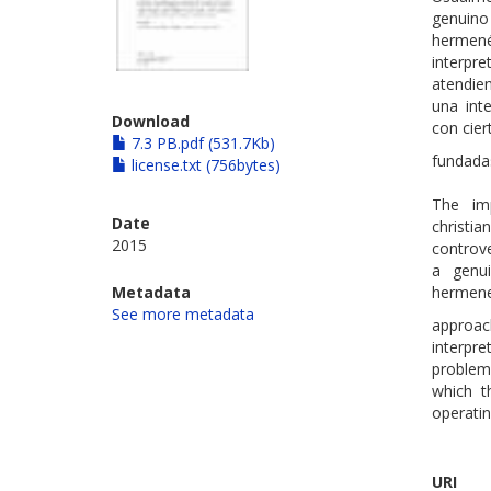
genuino 
hermenéu
interpre
atendie
una int
Download
con cier
7.3 PB.pdf (531.7Kb)
fundadas
license.txt (756bytes)
The im
Date
christia
2015
controve
a genui
Metadata
hermene
See more metadata
approach
interpr
problems
which t
operatin
URI