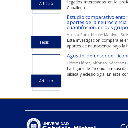
llegados interesados en la pro
Artículo
Caballería ...
Estudio comparativo entorn
aportes de la neurociencia
cuantificación, en dos grup
Acosta Soto, Nicole
;
Martínez Sol
Esta investigación compara el en
Tesis
aportes de neurociencia bajo la h
Agustín, defensor de Ticon
Flórez Flórez, Alfonso
;
Sánchez B
La figura de Ticonio ha suscit
bíblica y eclesiología. En este c
...
Artículo
C