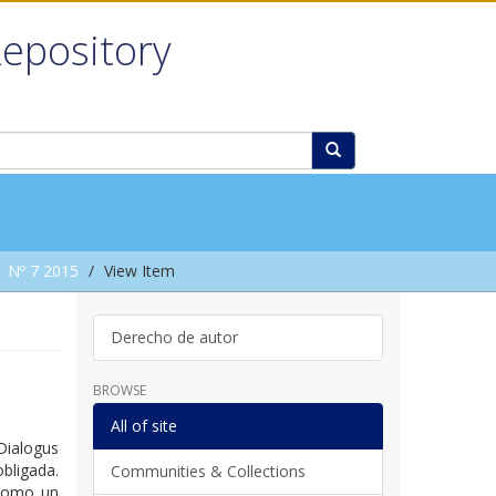
Repository
Nº 7 2015
View Item
Derecho de autor
BROWSE
All of site
Dialogus
bligada.
Communities & Collections
 como un