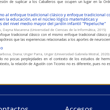
fesión de suplicar a los Caballeros que ocupen un lugar en la Ord
o al enfoque tradicional clásico y enfoque tradicional c
 en la educación, en el núcleo lógico matemáticas y
os del nivel medio mayor del jardín infantil "Pepeluche"
ís, Dayna Macarena
(
Universidad de Ciencias de la Informática
,
2015
)
foque tradicional clásico con el mismo enfoque tradicional clásico
ipótesis que las experiencias relacionadas a los aportes de neurocienc
io
arbosa, Diana
;
Unger Parra, Unger
(
Universidad Gabriela Mistral
,
2020
)
ado no pocas perplejidades en el contexto de los estudios de herm
ontexto, la relación de Agustín con Ticonio no es diferente, pues no es
ontactos
Accesos