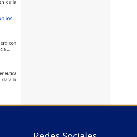
en de la
on los
 pero con
ia ...
enéutica
 clara la
Redes Sociales