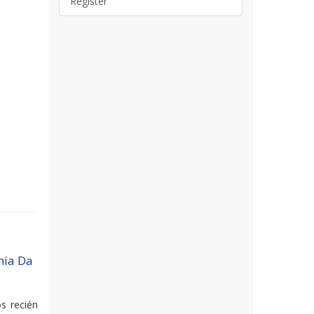
Register
mia Da
os recién