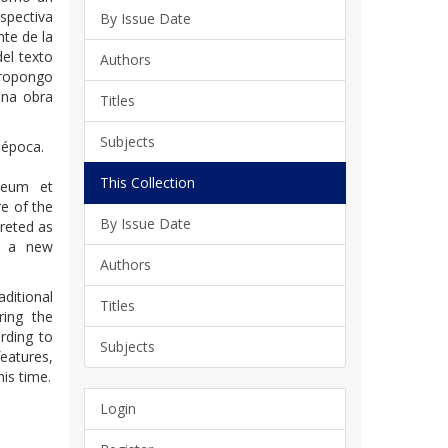
spectiva
By Issue Date
te de la
del texto
Authors
propongo
una obra
Titles
Subjects
 época.
This Collection
aeum et
e of the
By Issue Date
preted as
om a new
Authors
aditional
Titles
ring the
ording to
Subjects
eatures,
his time.
Login