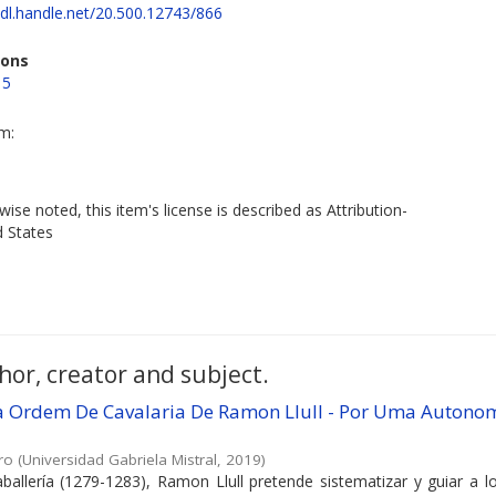
hdl.handle.net/20.500.12743/866
ions
15
em:
ise noted, this item's license is described as Attribution-
d States
hor, creator and subject.
Da Ordem De Cavalaria De Ramon Llull - Por Uma Autono
ro
(
Universidad Gabriela Mistral
,
2019
)
ballería (1279-1283), Ramon Llull pretende sistematizar y guiar a l