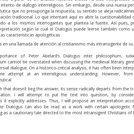
intento de diálogo interreligioso. Sin embargo, desde una nueva per
tica que no presuponga la respuesta, su sentido se aleja radicalmen
tación tradicional. Lo que intentaré aquí es abrir la cuestionabilidad 
ndo a los mismos interrogantes que plantea la fuente. Así pues, 
erpretación según la cual el Dialogus puede leerse también como 
tas características apologéticas
 en una llamada de atención al cristianismo más intransigente de su
portance of Peter Abelard’s Dialogus inter philosophum, iud
num cannot be overstated when discussing the medieval literary genr
rsial dialogue. On a historico-critical analysis, it has often been inter
ne attempt at an interreligious understanding. However, fr
utical
 that doesn’t beg the answer, its sense radically departs from the tr
etation. I will attempt to put the text into question, by conside
 it explicitly addresses. Thus, I will propose an interpretation acc
he Dialogus can also be read as a work with certain apologetic f
g as a cautionary tale directed to the most intransigent Christians of 