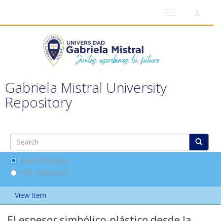
Toggle
navigation
Gabriela Mistral University
Repository
Search DSpace
This Collection
View Item
El espesor simbólico-plástico desde la