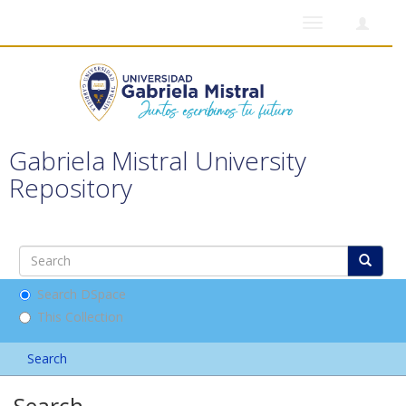
Toggle
navigation
Gabriela Mistral University
Repository
Search DSpace
This Collection
Search