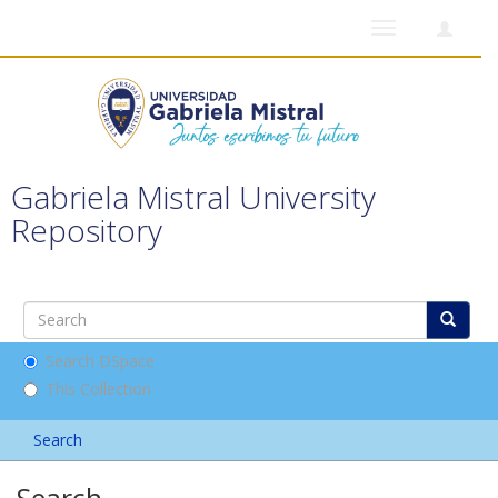
Toggle
navigation
Gabriela Mistral University
Repository
Search DSpace
This Collection
Search