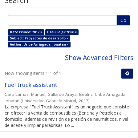
Search
Go
Date issued: 2017 ×
Has File(s): true ×
Subject: Proyectos de desarrollo ×
Author: Uribe Arriagada, Jonatan ×
Show Advanced Filters
Now showing items 1-1 of 1
Fuel truck assistant
Caro Lamas, Manuel
;
Gallardo Araya, Beatriz
;
Uribe Arriagada,
Jonatan
(
Universidad Gabriela Mistral
,
2017
)
La empresa "Fuel Truck Assistant" es un negocio que consiste
en ofrecer la venta de combustibles (Bencina y Petróleo) a
domicilio, además de revisión de presión de neumáticos, nivel
de aceite y limpiar parabrisas. Lo ...