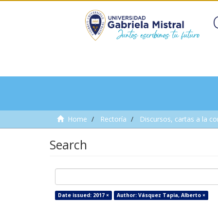
Home
Rectoría
Discursos, cartas a la c
Search
Date issued: 2017 ×
Author: Vásquez Tapia, Alberto ×