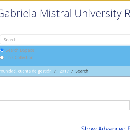
Gabriela Mistral University 
Search DSpace
This Collection
omunidad, cuenta de gestión
2017
Search
Show Advanced F