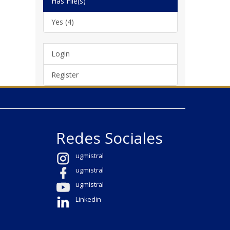
Has File(s)
Yes (4)
Login
Register
Redes Sociales
ugmistral
ugmistral
ugmistral
Linkedin