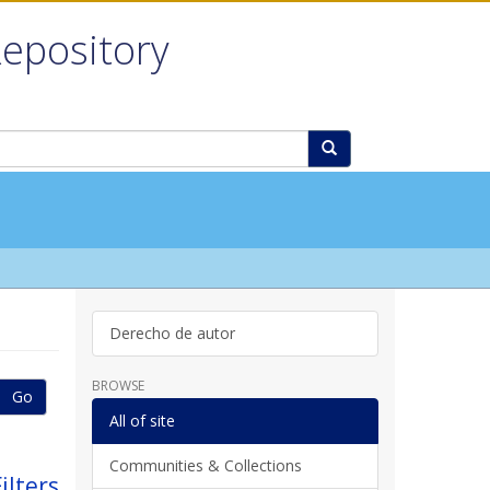
Repository
Derecho de autor
BROWSE
Go
All of site
Communities & Collections
ilters