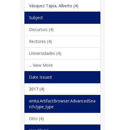
Vásquez Tapia, Alberto (4)
Subject
Discursos (4)
Rectores (4)
Universidades (4)
... View More
Date Issued
2017 (4)
xmlui.ArtifactBrowser.AdvancedSea
rch.type_type
Otro (4)