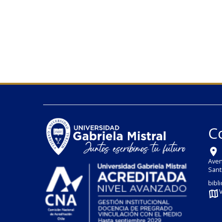
C
Aven
Sant
bibl