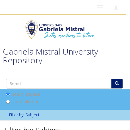
Toggle
navigation
Gabriela Mistral University
Repository
Search DSpace
This Collection
Filter by: Subject