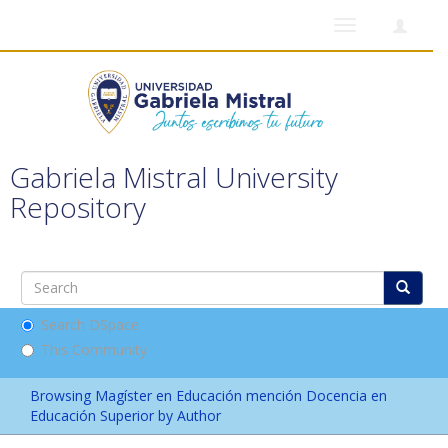
Toggle
navigation
Gabriela Mistral University
Repository
Search DSpace
This Community
Browsing Magíster en Educación mención Docencia en
Educación Superior by Author