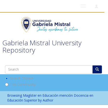
Toggle
navigation
Gabriela Mistral University
Repository
Search DSpace
This Community
Browsing Magíster en Educación mención Docencia en
Educación Superior by Author