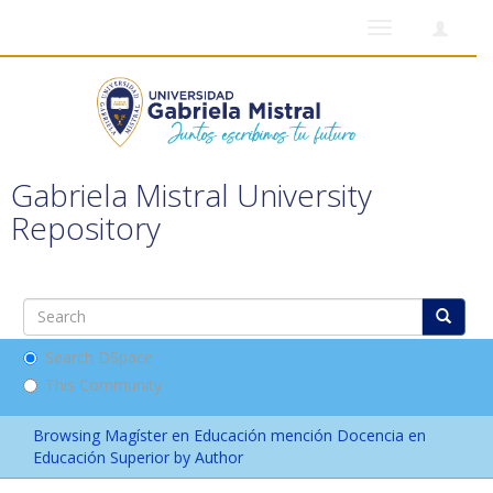
Toggle
navigation
Gabriela Mistral University
Repository
Search DSpace
This Community
Browsing Magíster en Educación mención Docencia en
Educación Superior by Author