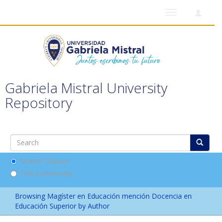
Toggle
navigation
Gabriela Mistral University
Repository
Search DSpace
This Community
Browsing Magíster en Educación mención Docencia en
Educación Superior by Author