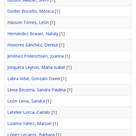
Gorlier Briceño, Mónica
[1]
Hasson Torres, León
[1]
Hernández Brauer, Nataly
[1]
Honores Sánchez, Denise
[1]
Jiménez Friderichsen, Joanna
[1]
Jorquera Leyton, María Isabel
[1]
Labra Vidal, Gonzalo David
[1]
Leiva Becerra, Sandra Paulina
[1]
León Leiva, Sandra
[1]
Letelier Lorca, Camilo
[1]
Lizama Yáñez, Manuel
[1]
López Lecaros, Bárbara
[1]