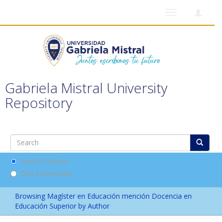
Toggle
navigation
Gabriela Mistral University
Repository
Search DSpace
This Community
Browsing Magíster en Educación mención Docencia en
Educación Superior by Author