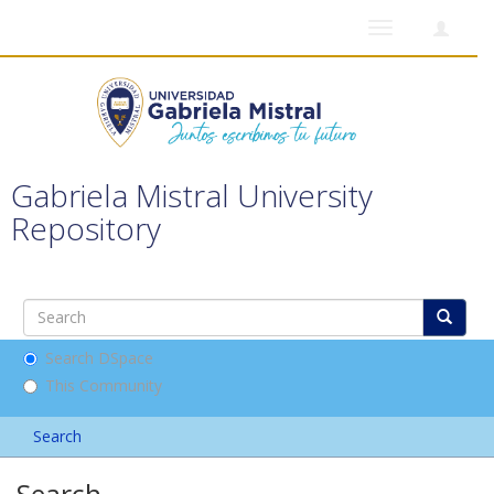
Toggle
navigation
Gabriela Mistral University
Repository
Search DSpace
This Community
Search