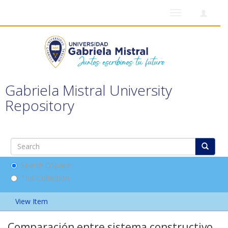
Toggle
navigation
Gabriela Mistral University
Repository
Search DSpace
This Collection
View Item
Comparación entre sistema constructivo