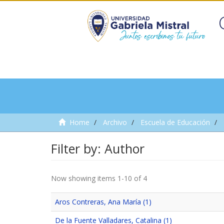
Home
Archivo
Escuela de Educación
Filter by: Author
Now showing items 1-10 of 4
Aros Contreras, Ana María (1)
De la Fuente Valladares, Catalina (1)