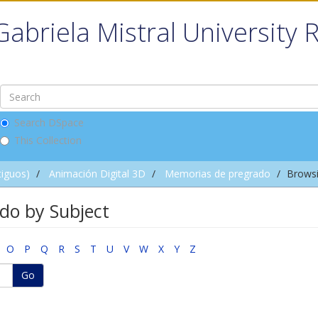
Gabriela Mistral University 
Search DSpace
This Collection
tiguos)
Animación Digital 3D
Memorias de pregrado
Browsi
do by Subject
O
P
Q
R
S
T
U
V
W
X
Y
Z
Go