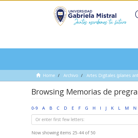
Home
Archivo
Artes Digitales (planes an
Browsing Memorias de pregra
0-9
A
B
C
D
E
F
G
H
I
J
K
L
M
N
Now showing items 25-44 of 50