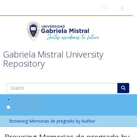
Toggle
navigation
Gabriela Mistral University
Repository
Search DSpace
This Collection
Browsing Memorias de pregrado by Author