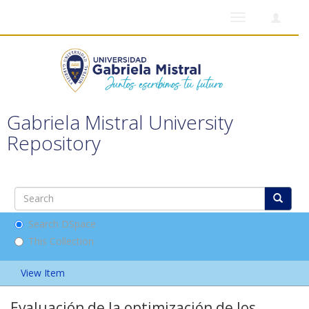
Toggle
navigation
Gabriela Mistral University
Repository
Search DSpace
This Collection
View Item
Evaluación de la optimización de los