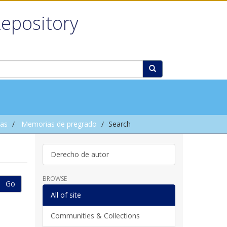
Repository
sas
Memorias de pregrado
Search
Derecho de autor
BROWSE
Go
All of site
Communities & Collections