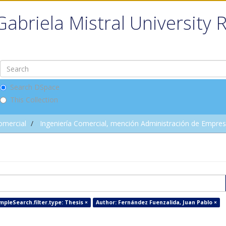
Gabriela Mistral University 
Search DSpace
This Collection
omercial
Ingeniería Comercial, mención Administración de Empre
mpleSearch.filter.type: Thesis ×
Author: Fernández Fuenzalida, Juan Pablo ×