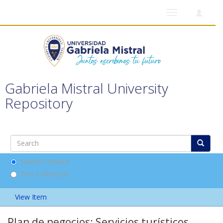
Toggle
navigation
Gabriela Mistral University
Repository
Search DSpace
This Collection
View Item
Plan de negocios: Servicios turísticos