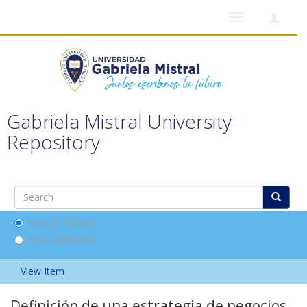
Toggle
navigation
Gabriela Mistral University
Repository
Search DSpace
This Collection
View Item
Definición de una estrategia de negocios