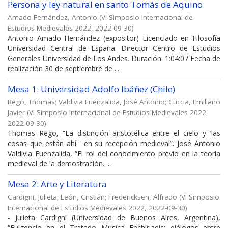
Persona y ley natural en santo Tomás de Aquino
Amado Fernández, Antonio
(
VI Simposio Internacional de
Estudios Medievales 2022
,
2022-09-30
)
Antonio Amado Hernández (expositor) Licenciado en Filosofía
Universidad Central de España. Director Centro de Estudios
Generales Universidad de Los Andes. Duración: 1:04:07 Fecha de
realización 30 de septiembre de ...
Mesa 1: Universidad Adolfo Ibáñez (Chile)
Rego, Thomas
;
Valdivia Fuenzalida, José Antonio
;
Cuccia, Emiliano
Javier
(
VI Simposio Internacional de Estudios Medievales 2022
,
2022-09-30
)
Thomas Rego, “La distinción aristotélica entre el cielo y ‘las
cosas que están ahí ' en su recepción medieval”. José Antonio
Valdivia Fuenzalida, “El rol del conocimiento previo en la teoría
medieval de la demostración. ...
Mesa 2: Arte y Literatura
Cardigni, Julieta
;
León, Cristián
;
Fredericksen, Alfredo
(
VI Simposio
Internacional de Estudios Medievales 2022
,
2022-09-30
)
- Julieta Cardigni (Universidad de Buenos Aires, Argentina),
“Fulgencio en el Tratado Musica Enchiriadis: diálogos entre