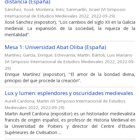
distancia (España)
Sánchez, Xosé
;
Monteira, Inés
;
Sanmartín, Israel
(
VI Simposio
Internacional de Estudios Medievales 2022
,
2022-09-29
)
Xosé Sánchez (expositor), “Los cambios del siglo XII en la Galicia
medieval. La expansión de la sociedad, la riqueza de la
mentalidad”.
Mesa 1: Universidad Abat Oliba (España)
Martínez García, Enrique
;
Echevarría, Martín
;
Bártoli, Luis Mariano
(
VI Simposio Internacional de Estudios Medievales 2022
,
2022-09-
29
)
Enrique Martínez (expositor), “El amor de la bondad divina,
principio del que procede la creación”.
Lux y lumen: esplendores y oscuridades medievales
Aurell Cardona​, Martin
(
VI Simposio Internacional de Estudios
Medievales 2022
,
2022-09-29
)
Martin Aurell Cardona​ (expositor) es un historiador medievalista
francés de origen español, es profesor de Historia Medieval en
la Universidad de Poitiers y director del Centre d'Etudes
Supérieures de Civilisation ...