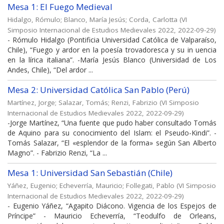
Mesa 1: El Fuego Medieval
Hidalgo, Rómulo
;
Blanco, María Jesús
;
Corda, Carlotta
(
VI
Simposio Internacional de Estudios Medievales 2022
,
2022-09-29
)
- Rómulo Hidalgo (Pontificia Universidad Católica de Valparaíso,
Chile), “Fuego y ardor en la poesía trovadoresca y su in uencia
en la lírica italiana”. -María Jesús Blanco (Universidad de Los
Andes, Chile), “Del ardor ...
Mesa 2: Universidad Católica San Pablo (Perú)
Martínez, Jorge
;
Salazar, Tomás
;
Renzi, Fabrizio
(
VI Simposio
Internacional de Estudios Medievales 2022
,
2022-09-29
)
-Jorge Martínez, “Una fuente que pudo haber consultado Tomás
de Aquino para su conocimiento del Islam: el Pseudo-Kindi”. -
Tomás Salazar, “El «esplendor de la forma» según San Alberto
Magno”. - Fabrizio Renzi, “La ...
Mesa 1: Universidad San Sebastián (Chile)
Yáñez, Eugenio
;
Echeverría, Mauricio
;
Follegati, Pablo
(
VI Simposio
Internacional de Estudios Medievales 2022
,
2022-09-29
)
- Eugenio Yáñez, “Agapito Diácono. Vigencia de los Espejos de
Príncipe” - Mauricio Echeverría, “Teodulfo de Orleans,