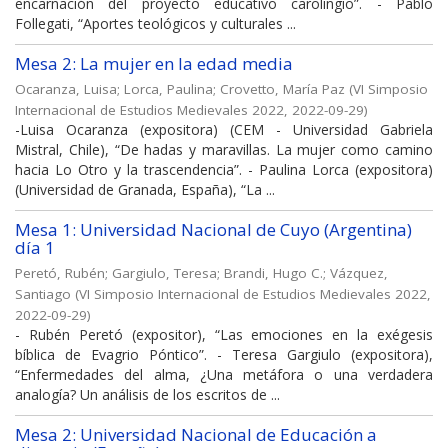
encarnación del proyecto educativo carolingio”. - Pablo
Follegati, “Aportes teológicos y culturales ...
Mesa 2: La mujer en la edad media
Ocaranza, Luisa
;
Lorca, Paulina
;
Crovetto, María Paz
(
VI Simposio
Internacional de Estudios Medievales 2022
,
2022-09-29
)
-Luisa Ocaranza (expositora) (CEM - Universidad Gabriela
Mistral, Chile), “De hadas y maravillas. La mujer como camino
hacia Lo Otro y la trascendencia”. - Paulina Lorca (expositora)
(Universidad de Granada, España), “La ...
Mesa 1: Universidad Nacional de Cuyo (Argentina)
día 1
Peretó, Rubén
;
Gargiulo, Teresa
;
Brandi, Hugo C.
;
Vázquez,
Santiago
(
VI Simposio Internacional de Estudios Medievales 2022
,
2022-09-29
)
- Rubén Peretó (expositor), “Las emociones en la exégesis
bíblica de Evagrio Póntico”. - Teresa Gargiulo (expositora),
“Enfermedades del alma, ¿Una metáfora o una verdadera
analogía? Un análisis de los escritos de ...
Mesa 2: Universidad Nacional de Educación a