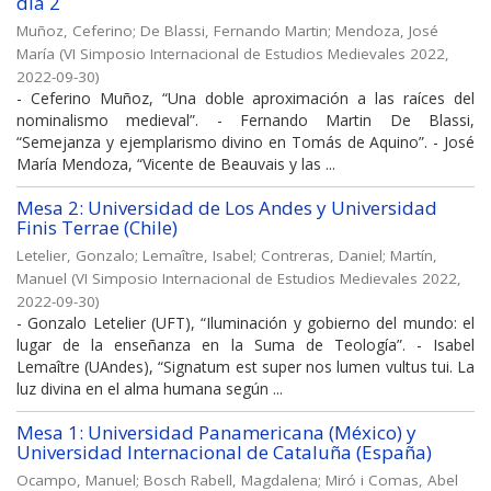
día 2
Muñoz, Ceferino
;
De Blassi, Fernando Martin
;
Mendoza, José
María
(
VI Simposio Internacional de Estudios Medievales 2022
,
2022-09-30
)
- Ceferino Muñoz, “Una doble aproximación a las raíces del
nominalismo medieval”. - Fernando Martin De Blassi,
“Semejanza y ejemplarismo divino en Tomás de Aquino”. - José
María Mendoza, “Vicente de Beauvais y las ...
Mesa 2: Universidad de Los Andes y Universidad
Finis Terrae (Chile)
Letelier, Gonzalo
;
Lemaître, Isabel
;
Contreras, Daniel
;
Martín,
Manuel
(
VI Simposio Internacional de Estudios Medievales 2022
,
2022-09-30
)
- Gonzalo Letelier (UFT), “Iluminación y gobierno del mundo: el
lugar de la enseñanza en la Suma de Teología”. - Isabel
Lemaître (UAndes), “Signatum est super nos lumen vultus tui. La
luz divina en el alma humana según ...
Mesa 1: Universidad Panamericana (México) y
Universidad Internacional de Cataluña (España)
Ocampo, Manuel
;
Bosch Rabell, Magdalena
;
Miró i Comas, Abel