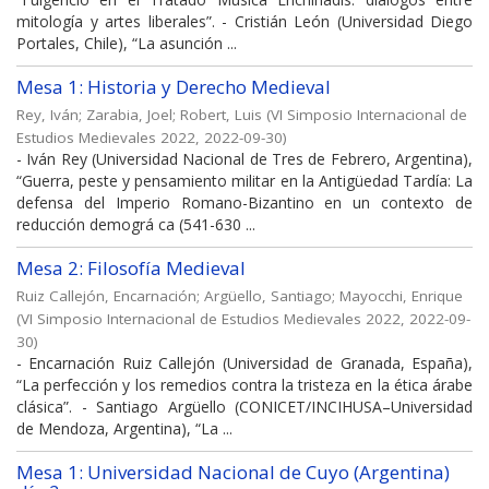
mitología y artes liberales”. - Cristián León (Universidad Diego
Portales, Chile), “La asunción ...
Mesa 1: Historia y Derecho Medieval
Rey, Iván
;
Zarabia, Joel
;
Robert, Luis
(
VI Simposio Internacional de
Estudios Medievales 2022
,
2022-09-30
)
- Iván Rey (Universidad Nacional de Tres de Febrero, Argentina),
“Guerra, peste y pensamiento militar en la Antigüedad Tardía: La
defensa del Imperio Romano-Bizantino en un contexto de
reducción demográ ca (541-630 ...
Mesa 2: Filosofía Medieval
Ruiz Callejón, Encarnación
;
Argüello, Santiago
;
Mayocchi, Enrique
(
VI Simposio Internacional de Estudios Medievales 2022
,
2022-09-
30
)
- Encarnación Ruiz Callejón (Universidad de Granada, España),
“La perfección y los remedios contra la tristeza en la ética árabe
clásica”. - Santiago Argüello (CONICET/INCIHUSA–Universidad
de Mendoza, Argentina), “La ...
Mesa 1: Universidad Nacional de Cuyo (Argentina)