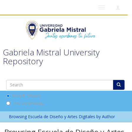
Toggle
navigation
Gabriela Mistral University
Repository
Search DSpace
This Community
Browsing Escuela de Diseño y Artes Digitales by Author