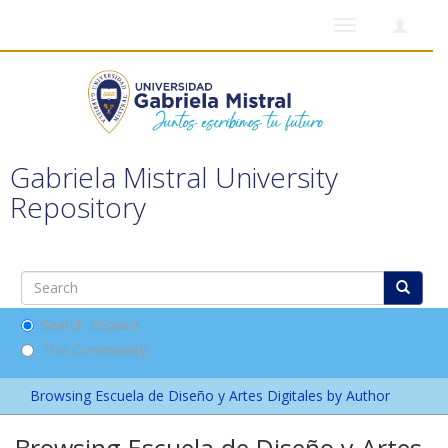
Toggle
navigation
Gabriela Mistral University
Repository
Search DSpace
This Community
Browsing Escuela de Diseño y Artes Digitales by Author